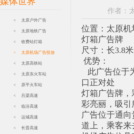
媒体世界
作者：太原
< 太原户外广告
位置：太原机
< 太原地铁广告
灯箱广告牌
< 收费站灯箱
尺寸：长3.8米
> 太原机场广告投放
优势：
< 太原高铁站
此广告位于为
< 太原东火车站
口正对处
< 原平火车站
灯箱广告牌，
< 吕梁高速
彩亮丽，吸引
< 临汾高速
广告位于通向
< 运城高速
道上，乘客来
< 长晋高速