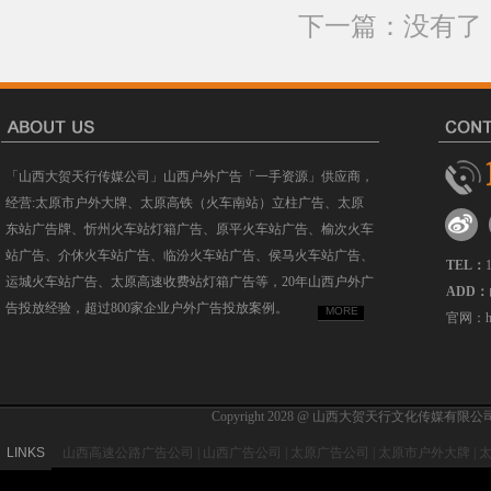
下一篇：没有了
「山西大贺天行传媒公司」山西户外广告「一手资源」供应商，
经营:太原市户外大牌、太原高铁（火车南站）立柱广告、太原
东站广告牌、忻州火车站灯箱广告、原平火车站广告、榆次火车
站广告、介休火车站广告、临汾火车站广告、侯马火车站广告、
TEL：
运城火车站广告、太原高速收费站灯箱广告等，20年山西户外广
ADD：
告投放经验，超过800家企业户外广告投放案例。
MORE
官网：htt
Copyright 2028 @ 山西大贺天行文化传
LINKS
山西高速公路广告公司
|
山西广告公司
|
太原广告公司
|
太原市户外大牌
|